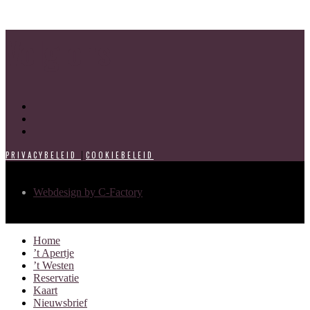
Volg ons
|
PRIVACYBELEID
COOKIEBELEID
Webdesign by C-Factory
Home
’t Apertje
’t Westen
Reservatie
Kaart
Nieuwsbrief